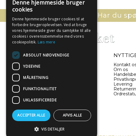
Denne hjemmeside bruger
cookies
Har du spør
Denne hjemmeside bruger cookies til at
forbedre brugeroplevelsen. Ved at bruge
vores hjemmeside giver du samtykke til alle
cookies i overensstemmelse med vores
cookiepolitik.
Læs mere
- EN DEL AF ILLUX A/S
NYTTIGE
ABSOLUT NØDVENDIGE
Sverigesvej 11
Kontakt o
YDEEVNE
8660 Skanderborg
Om os
Danmark
Handelsbe
MÅLRETNING
Privatlivspo
Levering
(+45) 52 340 440
FUNKTIONALITET
Returneri
Ordrestat
info@plakatwerket.dk
UKLASSIFICEREDE
ACCEPTER ALLE
AFVIS ALLE
VIS DETALJER