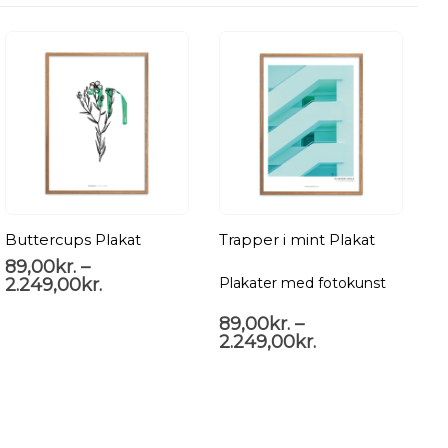
Buttercups Plakat
Trapper i mint Plakat
R
89,00
kr.
–
2.249,00
kr.
Plakater med fotokunst
So
89,00
kr.
–
8
2.249,00
kr.
2