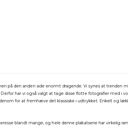
men på den anden side enormt dragende. Vi synes at trenden me
rfor har vi også valgt at tage disse flotte fotografier med i vo
denom for at fremhæve det klassiske i udtrykket. Enkelt og lækk
nteresse blandt mange, og hele denne plakatserie har virkelig ram