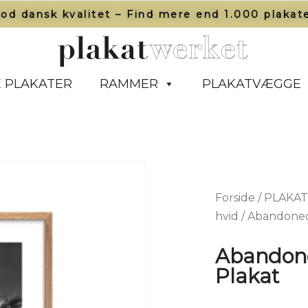
od dansk kvalitet – Find mere end 1.000 plakate
 PLAKATER
RAMMER
PLAKATVÆGGE
Forside
/
PLAKA
hvid
/ Abandoned 
Abandone
Plakat