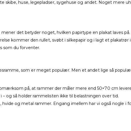
adte skibe, huse, legepladser, sygehuse og andet. Noget mere uh
 vi mener det betyder noget, hvilken papirtype en plakat laves på. H
ørrelse kommer den rullet, svøbt i silkepapir og i lagt et plakatrør i
es som du forventer.
træsramme, som er meget populær. Men et andet lige så populæ
pmærksom på, at rammer der måler mere end 50×70 cm leveres 
 i – og så holder rammelisten ikke til belastningen over tid.
, hvide og metal rammer. Engang imellem har vi også nogle i for