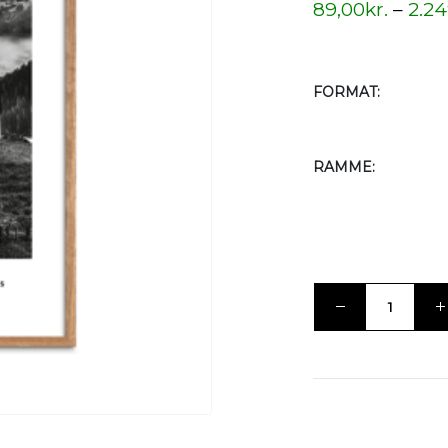
89,00
kr.
–
2.24
FORMAT
RAMME