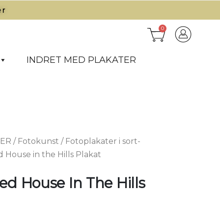
r​
0
INDRET MED PLAKATER
TER
/
Fotokunst
/
Fotoplakater i sort-
House in the Hills Plakat
d House In The Hills