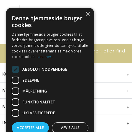
×
Denne hjemmeside bruger
cookies
Denne hjemmeside bruger cookies til at
forbedre brugeroplevelsen. Ved at bruge
vores hjemmeside giver du samtykke til alle
Har du spørgsmål, så kontakt os bare - eller find
cookies i overensstemmelse med vores
svaret her:
cookiepolitik.
Læs mere
ABSOLUT NØDVENDIGE
KONTAKT
YDEEVNE
NYHEDSBREV
MÅLRETNING
FUNKTIONALITET
NYTTIGE LINKS
UKLASSIFICEREDE
INSPIRATION
ACCEPTER ALLE
AFVIS ALLE