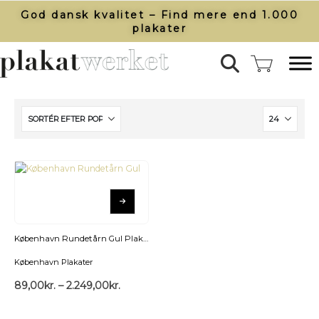
God dansk kvalitet – Find mere end 1.000
plakater​
København Rundetårn Gul Plakat
København Plakater
89,00
kr.
–
2.249,00
kr.