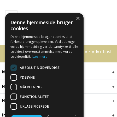
×
Denne hjemmeside bruger
cookies
Denne hjemmeside bruger cookies til at
forbedre brugeroplevelsen. Ved at bruge
vores hjemmeside giver du samtykke til alle
Har du spørgsmål, så kontakt os bare - eller find
cookies i overensstemmelse med vores
svaret her:
cookiepolitik.
Læs mere
ABSOLUT NØDVENDIGE
KONTAKT
YDEEVNE
NYHEDSBREV
MÅLRETNING
FUNKTIONALITET
NYTTIGE LINKS
UKLASSIFICEREDE
INSPIRATION