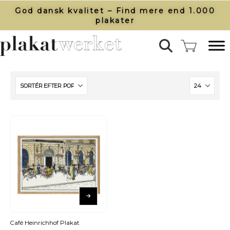
God dansk kvalitet – Find mere end 1.000
plakater​
Café Heinrichhof Plakat