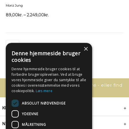
Moriz Jung
89,00
kr.
–
2.249,00
kr.
×
Denne hjemmeside bruger
cookies
Denne hjemmeside bruger cookies til at
forbedre brugeroplevelsen. Ved at bruge
vores hjemmeside giver du samtykke til alle
Har du spørgsmål, så kontakt os bare - eller find
cookies i overensstemmelse med vores
svaret her:
cookiepolitik.
Læs mere
ABSOLUT NØDVENDIGE
KONTAKT
YDEEVNE
NYHEDSBREV
MÅLRETNING