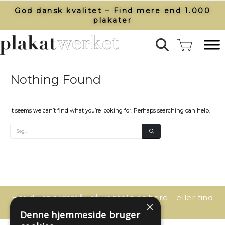
God dansk kvalitet – Find mere end 1.000
plakater​
Nothing Found
It seems we can’t find what you’re looking for. Perhaps searching can help.
Har du spørgsmål, så kontakt os bare - eller find
×
svaret her:
Denne hjemmeside bruger