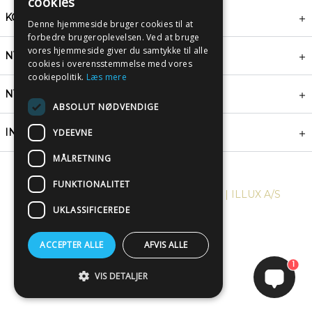
cookies
KONTAKT
Denne hjemmeside bruger cookies til at
forbedre brugeroplevelsen. Ved at bruge
vores hjemmeside giver du samtykke til alle
NYHEDSBREV
cookies i overensstemmelse med vores
cookiepolitik.
Læs mere
NYTTIGE LINKS
ABSOLUT NØDVENDIGE
INSPIRATION
YDEEVNE
MÅLRETNING
FUNKTIONALITET
COPYRIGHT © 2024, PLAKATWERKET | ILLUX A/S
UKLASSIFICEREDE
ACCEPTER ALLE
AFVIS ALLE
1
VIS DETALJER