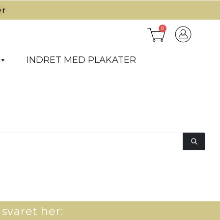
r​
0
INDRET MED PLAKATER
 svaret her: