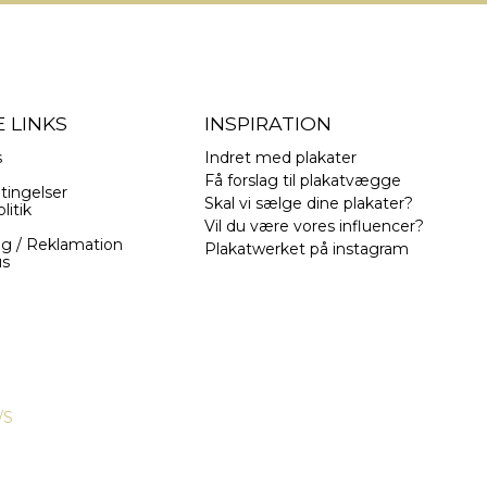
 LINKS
INSPIRATION
s
Indret med plakater
Få forslag til plakatvægge
tingelser
Skal vi sælge dine plakater?
litik
Vil du være vores influencer?
ng / Reklamation
Plakatwerket på instagram
us
/S