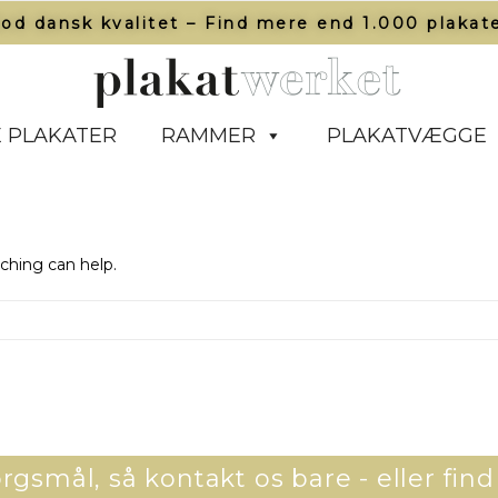
od dansk kvalitet – Find mere end 1.000 plakate
 PLAKATER
RAMMER
PLAKATVÆGGE
rching can help.
gsmål, så kontakt os bare - eller find