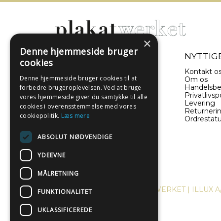
×
Denne hjemmeside bruger
- EN DEL AF ILLUX A/S
NYTTIGE
cookies
Sverigesvej 11
Kontakt o
Denne hjemmeside bruger cookies til at
8660 Skanderborg
Om os
Danmark
Handelsbe
forbedre brugeroplevelsen. Ved at bruge
Privatlivspo
vores hjemmeside giver du samtykke til alle
Levering
(+45) 52 340 440
cookies i overensstemmelse med vores
Returneri
cookiepolitik.
Læs mere
Ordrestat
info@plakatwerket.dk
ABSOLUT NØDVENDIGE
YDEEVNE
MÅLRETNING
COPYRIGHT © 2024, PLAKATWERKET | ILLUX A
FUNKTIONALITET
UKLASSIFICEREDE