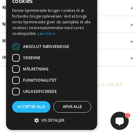
cookies
KONTAKT
Denne hjemmeside bruger cookies til at
forbedre brugeroplevelsen. Ved at bruge
vores hjemmeside giver du samtykke til alle
NYHEDSBREV
cookies i overensstemmelse med vores
cookiepolitik.
Læs mere
NYTTIGE LINKS
ABSOLUT NØDVENDIGE
INSPIRATION
YDEEVNE
MÅLRETNING
FUNKTIONALITET
COPYRIGHT © 2024, PLAKATWERKET | ILLUX A/S
UKLASSIFICEREDE
ACCEPTER ALLE
AFVIS ALLE
1
VIS DETALJER