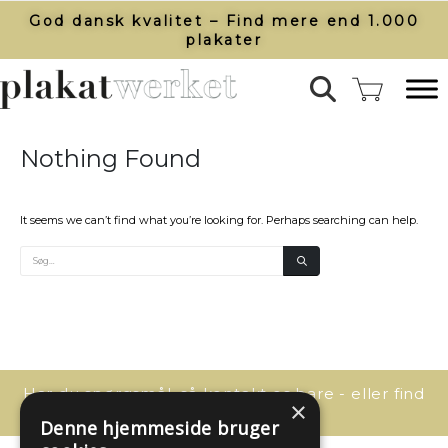
God dansk kvalitet – Find mere end 1.000
plakater​
Nothing Found
It seems we can’t find what you’re looking for. Perhaps searching can help.
Har du spørgsmål, så kontakt os bare - eller find
×
svaret her:
Denne hjemmeside bruger