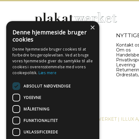
×
Denne hjemmeside bruger
- EN DEL AF ILLUX A/S
NYTTIGE
cookies
Sverigesvej 11
Kontakt o
Denne hjemmeside bruger cookies til at
8660 Skanderborg
Om os
Danmark
Handelsbe
forbedre brugeroplevelsen. Ved at bruge
Privatlivspo
vores hjemmeside giver du samtykke til alle
Levering
(+45) 52 340 440
cookies i overensstemmelse med vores
Returneri
cookiepolitik.
Læs mere
Ordrestat
info@plakatwerket.dk
ABSOLUT NØDVENDIGE
YDEEVNE
MÅLRETNING
COPYRIGHT © 2024, PLAKATWERKET | ILLUX A
FUNKTIONALITET
UKLASSIFICEREDE