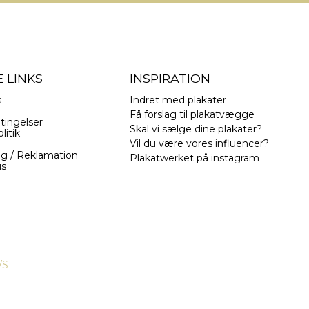
 LINKS
INSPIRATION
s
Indret med plakater
Få forslag til plakatvægge
tingelser
Skal vi sælge dine plakater?
litik
Vil du være vores influencer?
ng / Reklamation
Plakatwerket på instagram
us
/S