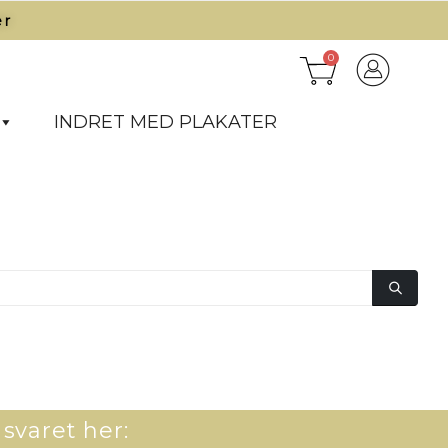
r​
0
INDRET MED PLAKATER
 svaret her: