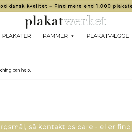
od dansk kvalitet – Find mere end 1.000 plakate
 PLAKATER
RAMMER
PLAKATVÆGGE
rching can help.
gsmål, så kontakt os bare - eller find