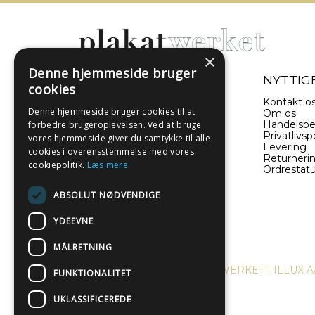
×
Denne hjemmeside bruger
- EN DEL AF ILLUX A/S
NYTTIGE
cookies
Sverigesvej 11
Kontakt o
Denne hjemmeside bruger cookies til at
8660 Skanderborg
Om os
Danmark
Handelsbe
forbedre brugeroplevelsen. Ved at bruge
Privatlivspo
vores hjemmeside giver du samtykke til alle
Levering
(+45) 52 340 440
cookies i overensstemmelse med vores
Returneri
cookiepolitik.
Læs mere
Ordrestat
info@plakatwerket.dk
ABSOLUT NØDVENDIGE
YDEEVNE
MÅLRETNING
COPYRIGHT © 2024, PLAKATWERKET | ILLUX A
FUNKTIONALITET
UKLASSIFICEREDE