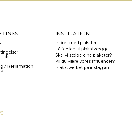
 LINKS
INSPIRATION
s
Indret med plakater
Få forslag til plakatvægge
tingelser
Skal vi sælge dine plakater?
litik
Vil du være vores influencer?
ng / Reklamation
Plakatwerket på instagram
us
/S