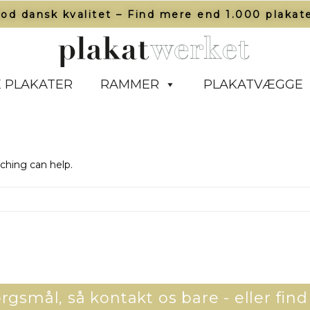
od dansk kvalitet – Find mere end 1.000 plakate
 PLAKATER
RAMMER
PLAKATVÆGGE
rching can help.
gsmål, så kontakt os bare - eller find