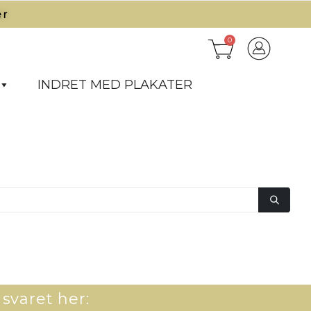
r​
0
INDRET MED PLAKATER
 svaret her: