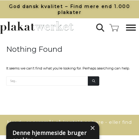
God dansk kvalitet – Find mere end 1.000
plakater​
Nothing Found
It seems we can’t find what you’re looking for. Perhaps searching can help.
Har du spørgsmål, så kontakt os bare - eller find
×
svaret her:
Denne hjemmeside bruger