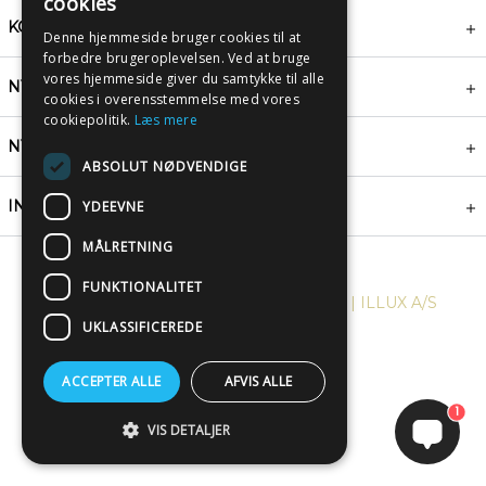
cookies
KONTAKT
Denne hjemmeside bruger cookies til at
forbedre brugeroplevelsen. Ved at bruge
vores hjemmeside giver du samtykke til alle
NYHEDSBREV
cookies i overensstemmelse med vores
cookiepolitik.
Læs mere
NYTTIGE LINKS
ABSOLUT NØDVENDIGE
INSPIRATION
YDEEVNE
MÅLRETNING
FUNKTIONALITET
COPYRIGHT © 2024, PLAKATWERKET | ILLUX A/S
UKLASSIFICEREDE
ACCEPTER ALLE
AFVIS ALLE
1
VIS DETALJER