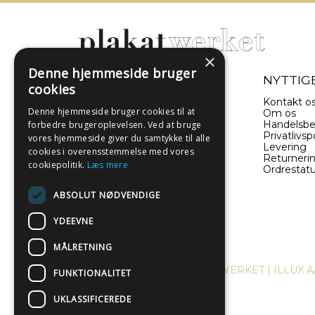
×
Denne hjemmeside bruger
- EN DEL AF ILLUX A/S
NYTTIGE
cookies
Sverigesvej 11
Kontakt o
Denne hjemmeside bruger cookies til at
8660 Skanderborg
Om os
Danmark
Handelsbe
forbedre brugeroplevelsen. Ved at bruge
Privatlivspo
vores hjemmeside giver du samtykke til alle
Levering
(+45) 52 340 440
cookies i overensstemmelse med vores
Returneri
cookiepolitik.
Læs mere
Ordrestat
info@plakatwerket.dk
ABSOLUT NØDVENDIGE
YDEEVNE
MÅLRETNING
COPYRIGHT © 2024, PLAKATWERKET | ILLUX A
FUNKTIONALITET
UKLASSIFICEREDE