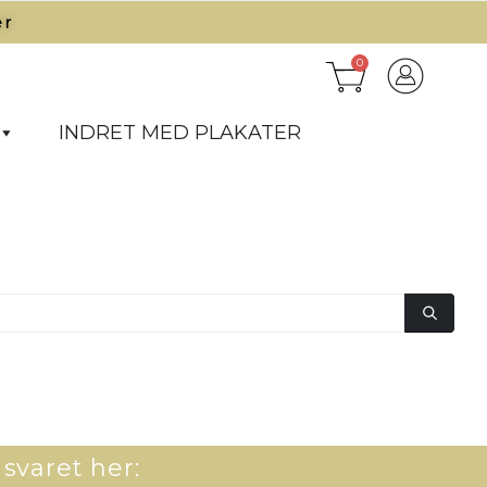
r​
0
INDRET MED PLAKATER
 svaret her: