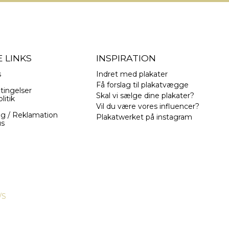
 LINKS
INSPIRATION
s
Indret med plakater
Få forslag til plakatvægge
tingelser
Skal vi sælge dine plakater?
litik
Vil du være vores influencer?
ng / Reklamation
Plakatwerket på instagram
us
/S