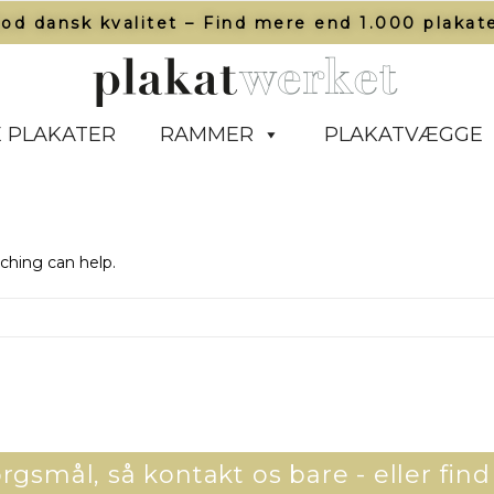
od dansk kvalitet – Find mere end 1.000 plakate
 PLAKATER
RAMMER
PLAKATVÆGGE
rching can help.
gsmål, så kontakt os bare - eller find