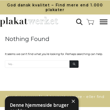
God dansk kvalitet – Find mere end 1.000
plakater​
Nothing Found
It seems we can’t find what you’re looking for. Perhaps searching can help.
Har du spørgsmål, så kontakt os bare - eller find
×
svaret her:
Denne hjemmeside bruger