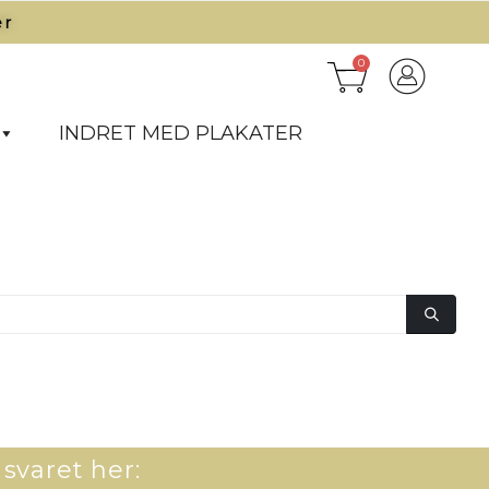
r​
0
INDRET MED PLAKATER
 svaret her: