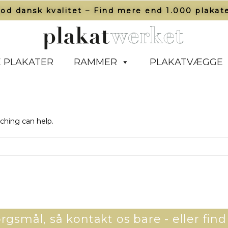
od dansk kvalitet – Find mere end 1.000 plakate
 PLAKATER
RAMMER
PLAKATVÆGGE
rching can help.
gsmål, så kontakt os bare - eller find