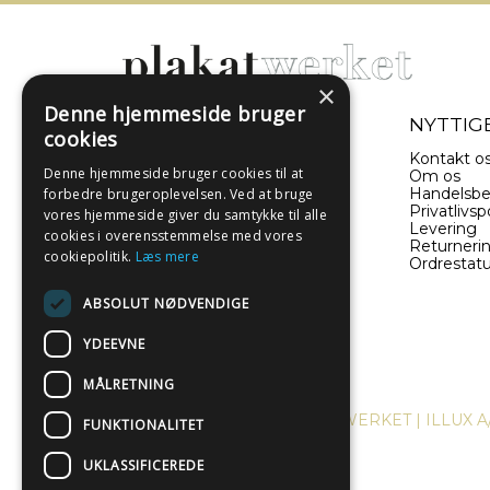
×
Denne hjemmeside bruger
- EN DEL AF ILLUX A/S
NYTTIGE
cookies
Sverigesvej 11
Kontakt o
Denne hjemmeside bruger cookies til at
8660 Skanderborg
Om os
Danmark
Handelsbe
forbedre brugeroplevelsen. Ved at bruge
Privatlivspo
vores hjemmeside giver du samtykke til alle
Levering
(+45) 52 340 440
cookies i overensstemmelse med vores
Returneri
cookiepolitik.
Læs mere
Ordrestat
info@plakatwerket.dk
ABSOLUT NØDVENDIGE
YDEEVNE
MÅLRETNING
COPYRIGHT © 2024, PLAKATWERKET | ILLUX A
FUNKTIONALITET
UKLASSIFICEREDE