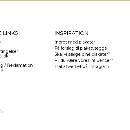
 LINKS
INSPIRATION
s
Indret med plakater
Få forslag til plakatvægge
tingelser
Skal vi sælge dine plakater?
litik
Vil du være vores influencer?
ng / Reklamation
Plakatwerket på instagram
us
/S