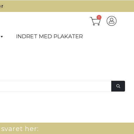
r​
0
INDRET MED PLAKATER
 svaret her: