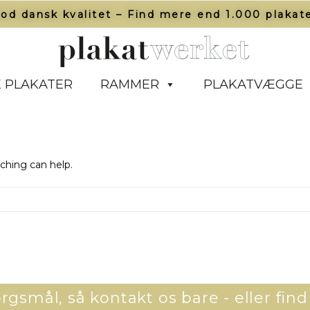
od dansk kvalitet – Find mere end 1.000 plakate
 PLAKATER
RAMMER
PLAKATVÆGGE
rching can help.
gsmål, så kontakt os bare - eller find