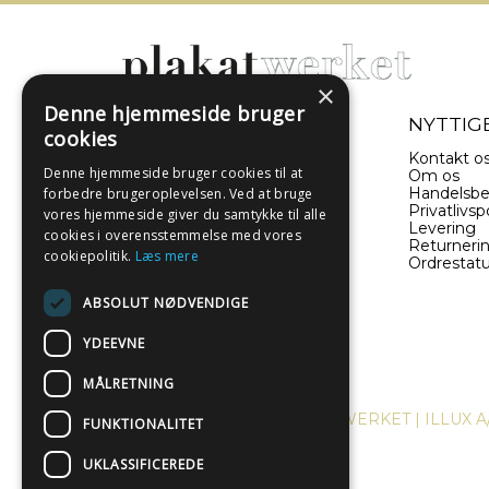
×
Denne hjemmeside bruger
- EN DEL AF ILLUX A/S
NYTTIGE
cookies
Sverigesvej 11
Kontakt o
Denne hjemmeside bruger cookies til at
8660 Skanderborg
Om os
Danmark
Handelsbe
forbedre brugeroplevelsen. Ved at bruge
Privatlivspo
vores hjemmeside giver du samtykke til alle
Levering
(+45) 52 340 440
cookies i overensstemmelse med vores
Returneri
cookiepolitik.
Læs mere
Ordrestat
info@plakatwerket.dk
ABSOLUT NØDVENDIGE
YDEEVNE
MÅLRETNING
COPYRIGHT © 2024, PLAKATWERKET | ILLUX A
FUNKTIONALITET
UKLASSIFICEREDE