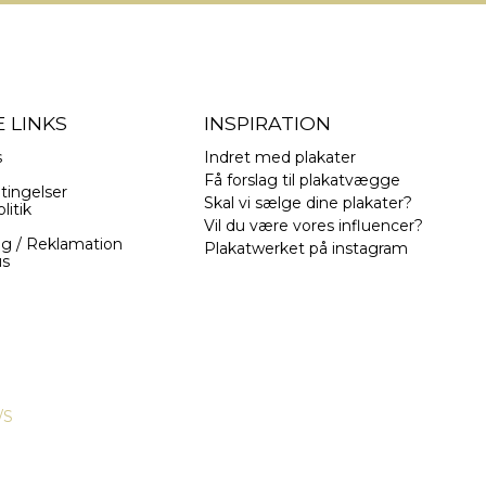
 LINKS
INSPIRATION
s
Indret med plakater
Få forslag til plakatvægge
tingelser
Skal vi sælge dine plakater?
litik
Vil du være vores influencer?
ng / Reklamation
Plakatwerket på instagram
us
/S