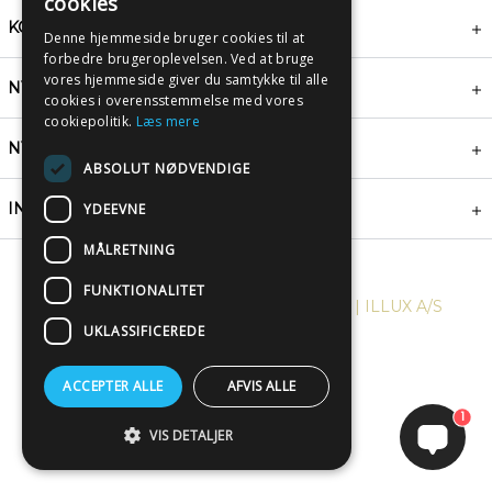
cookies
KONTAKT
Denne hjemmeside bruger cookies til at
forbedre brugeroplevelsen. Ved at bruge
vores hjemmeside giver du samtykke til alle
NYHEDSBREV
cookies i overensstemmelse med vores
cookiepolitik.
Læs mere
NYTTIGE LINKS
ABSOLUT NØDVENDIGE
INSPIRATION
YDEEVNE
MÅLRETNING
FUNKTIONALITET
COPYRIGHT © 2024, PLAKATWERKET | ILLUX A/S
UKLASSIFICEREDE
ACCEPTER ALLE
AFVIS ALLE
1
VIS DETALJER