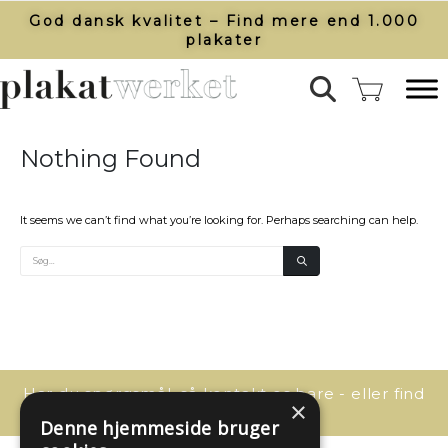
God dansk kvalitet – Find mere end 1.000
plakater​
Nothing Found
It seems we can’t find what you’re looking for. Perhaps searching can help.
Har du spørgsmål, så kontakt os bare - eller find
×
svaret her:
Denne hjemmeside bruger