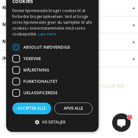
cookies
KONTAKT
Denne hjemmeside bruger cookies til at
forbedre brugeroplevelsen. Ved at bruge
vores hjemmeside giver du samtykke til alle
NYHEDSBREV
cookies i overensstemmelse med vores
cookiepolitik.
Læs mere
NYTTIGE LINKS
ABSOLUT NØDVENDIGE
INSPIRATION
YDEEVNE
MÅLRETNING
FUNKTIONALITET
COPYRIGHT © 2024, PLAKATWERKET | ILLUX A/S
UKLASSIFICEREDE
ACCEPTER ALLE
AFVIS ALLE
1
VIS DETALJER