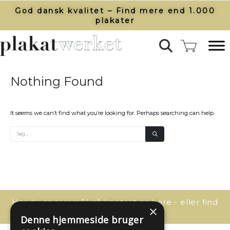
God dansk kvalitet – Find mere end 1.000
plakater​
Nothing Found
It seems we can’t find what you’re looking for. Perhaps searching can help.
Har du spørgsmål, så kontakt os bare - eller find
×
svaret her:
Denne hjemmeside bruger