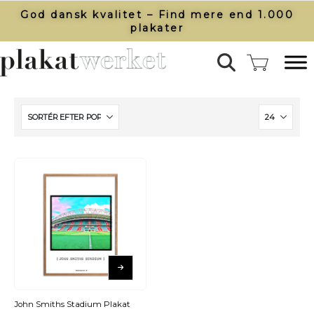
God dansk kvalitet – Find mere end 1.000
plakater​
John Smiths Stadium Plakat