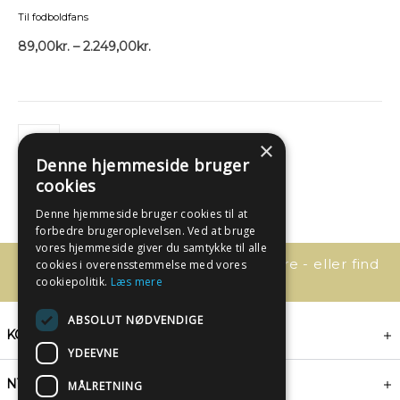
Til fodboldfans
89,00
kr.
–
2.249,00
kr.
×
Denne hjemmeside bruger
cookies
Denne hjemmeside bruger cookies til at
forbedre brugeroplevelsen. Ved at bruge
vores hjemmeside giver du samtykke til alle
Har du spørgsmål, så kontakt os bare - eller find
cookies i overensstemmelse med vores
svaret her:
cookiepolitik.
Læs mere
ABSOLUT NØDVENDIGE
KONTAKT
YDEEVNE
NYHEDSBREV
MÅLRETNING