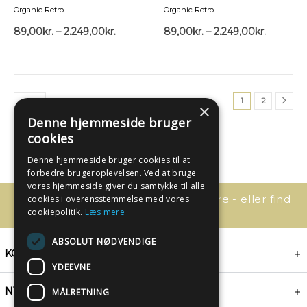
Organic Retro
Organic Retro
89,00
kr.
–
2.249,00
kr.
89,00
kr.
–
2.249,00
kr.
1
2
×
Denne hjemmeside bruger
cookies
Denne hjemmeside bruger cookies til at
forbedre brugeroplevelsen. Ved at bruge
vores hjemmeside giver du samtykke til alle
Har du spørgsmål, så kontakt os bare - eller find
cookies i overensstemmelse med vores
svaret her:
cookiepolitik.
Læs mere
ABSOLUT NØDVENDIGE
KONTAKT
YDEEVNE
NYHEDSBREV
MÅLRETNING