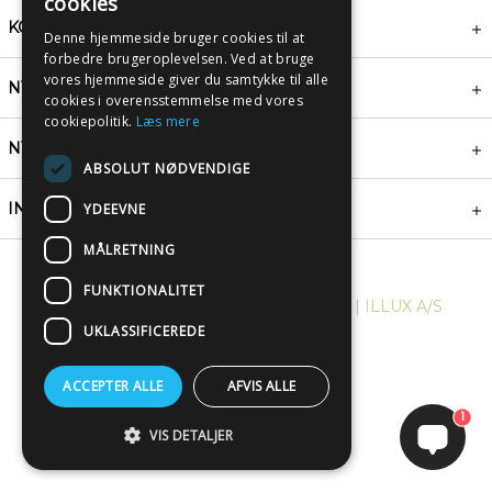
cookies
KONTAKT
Denne hjemmeside bruger cookies til at
forbedre brugeroplevelsen. Ved at bruge
vores hjemmeside giver du samtykke til alle
NYHEDSBREV
cookies i overensstemmelse med vores
cookiepolitik.
Læs mere
NYTTIGE LINKS
ABSOLUT NØDVENDIGE
INSPIRATION
YDEEVNE
MÅLRETNING
FUNKTIONALITET
COPYRIGHT © 2024, PLAKATWERKET | ILLUX A/S
UKLASSIFICEREDE
ACCEPTER ALLE
AFVIS ALLE
1
VIS DETALJER