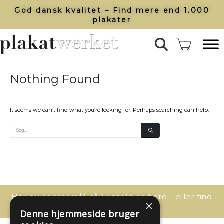
God dansk kvalitet – Find mere end 1.000
plakater​
Nothing Found
It seems we can’t find what you’re looking for. Perhaps searching can help.
Har du spørgsmål, så kontakt os bare - eller find
×
svaret her:
Denne hjemmeside bruger