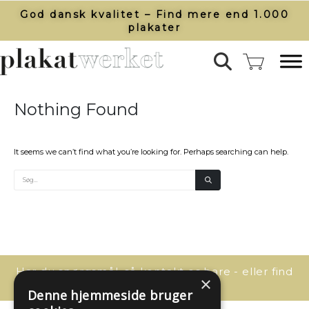
God dansk kvalitet – Find mere end 1.000
plakater​
Nothing Found
It seems we can’t find what you’re looking for. Perhaps searching can help.
Har du spørgsmål, så kontakt os bare - eller find
×
svaret her:
Denne hjemmeside bruger