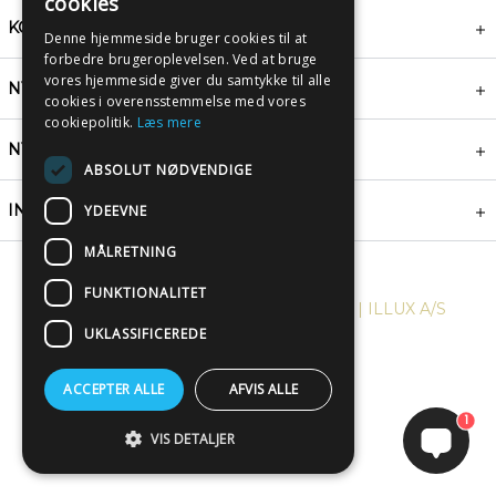
cookies
KONTAKT
Denne hjemmeside bruger cookies til at
forbedre brugeroplevelsen. Ved at bruge
vores hjemmeside giver du samtykke til alle
NYHEDSBREV
cookies i overensstemmelse med vores
cookiepolitik.
Læs mere
NYTTIGE LINKS
ABSOLUT NØDVENDIGE
INSPIRATION
YDEEVNE
MÅLRETNING
FUNKTIONALITET
COPYRIGHT © 2024, PLAKATWERKET | ILLUX A/S
UKLASSIFICEREDE
ACCEPTER ALLE
AFVIS ALLE
1
VIS DETALJER